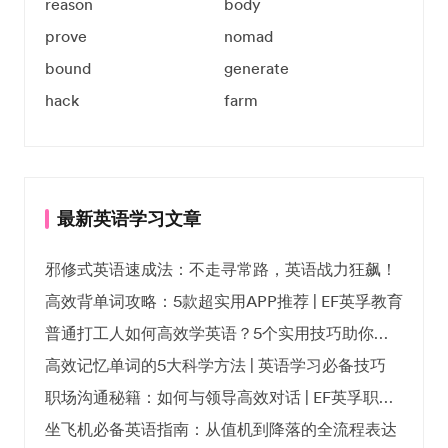
reason
body
prove
nomad
bound
generate
hack
farm
最新英语学习文章
邪修式英语速成法：不走寻常路，英语战力狂飙！
高效背单词攻略：5款超实用APP推荐 | EF英孚教育
普通打工人如何高效学英语？5个实用技巧助你突破职场瓶颈
高效记忆单词的5大科学方法 | 英语学习必备技巧
职场沟通秘籍：如何与领导高效对话 | EF英孚职场指南
坐飞机必备英语指南：从值机到降落的全流程表达