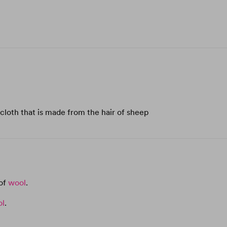
r cloth that is made from the hair of sheep
 of
wool
.
ol
.