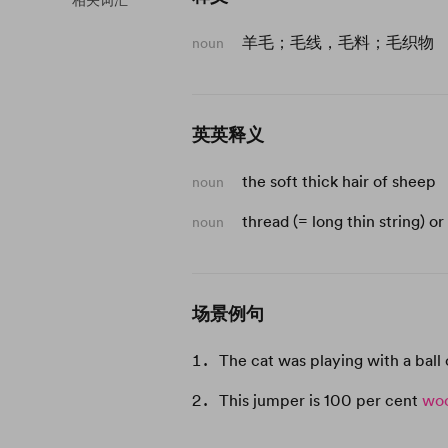
相关词汇
羊毛；毛线，毛料；毛织物
noun
英英释义
the soft thick hair of sheep
noun
thread (= long thin string) o
noun
场景例句
The cat was playing with a ball
This jumper is 100 per cent
wo