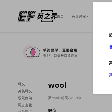
首页
英语课程
英语培训
wool
释义
英英释义
英
/wʊl/
美
/wʊl/
场景例句
词态变化
释义