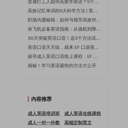
普通打工人如何高效学英语？5个实用技巧助你突破职场瓶颈
高效记忆单词的5大科学方法 | 英语学习必备技巧
职场沟通秘籍：如何与领导高效对话 | EF英孚职场指南
坐飞机必备英语指南：从值机到降落的全流程表达
30天突破英语口语！这3个方法试过的人都说有效
英语口语天天练，就来 EF 口袋英语微信小程序
探寻成人英语口语线上课程：EF 英孚教育凭什么领航
揭秘！学习英语最快的方法大公开
内容推荐
成人英语培训班
成人英语在线课程
成人一对一外教
高端定制英文