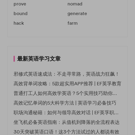
prove
nomad
bound
generate
hack
farm
最新英语学习文章
邪修式英语速成法：不走寻常路，英语战力狂飙！
高效背单词攻略：5款超实用APP推荐 | EF英孚教育
普通打工人如何高效学英语？5个实用技巧助你突破职场瓶颈
高效记忆单词的5大科学方法 | 英语学习必备技巧
职场沟通秘籍：如何与领导高效对话 | EF英孚职场指南
坐飞机必备英语指南：从值机到降落的全流程表达
30天突破英语口语！这3个方法试过的人都说有效