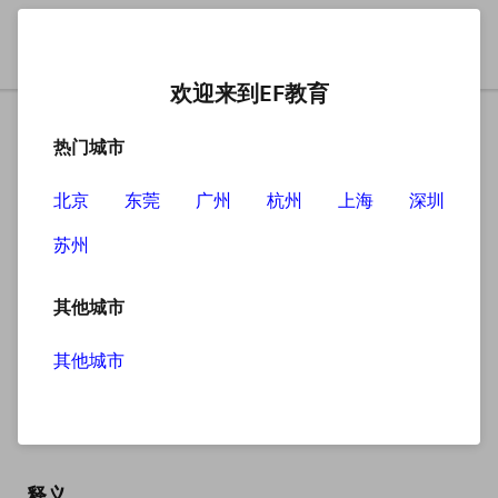
欢迎来到EF教育
热门城市
北京
东莞
广州
杭州
上海
深圳
苏州
搜索
其他城市
其他城市
WWW
英
/ˌdʌbljuː dʌbljuː ˈdʌbljuː/
美
/ˌdʌbljuː dʌbljuː ˈdʌbljuː/
释义