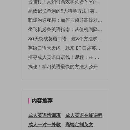
普通打工人如何高效学英语？5个实用技巧助你突破职场瓶颈
高效记忆单词的5大科学方法 | 英语学习必备技巧
职场沟通秘籍：如何与领导高效对话 | EF英孚职场指南
坐飞机必备英语指南：从值机到降落的全流程表达
30天突破英语口语！这3个方法试过的人都说有效
英语口语天天练，就来 EF 口袋英语微信小程序
探寻成人英语口语线上课程：EF 英孚教育凭什么领航
揭秘！学习英语最快的方法大公开
内容推荐
成人英语培训班
成人英语在线课程
成人一对一外教
高端定制英文