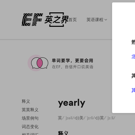
首页
英语课程
英语培训
yearly
释义
英英释义
英
/ˈjɪəli/
美
/ˈjɪrli/
英
/ˈjɜːli/
场景例句
词态变化
释义