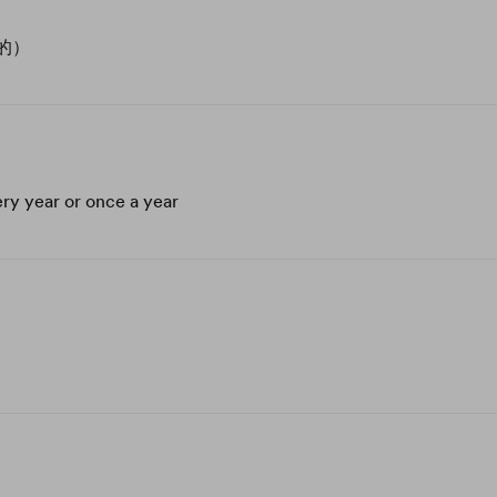
的）
ry year or once a year