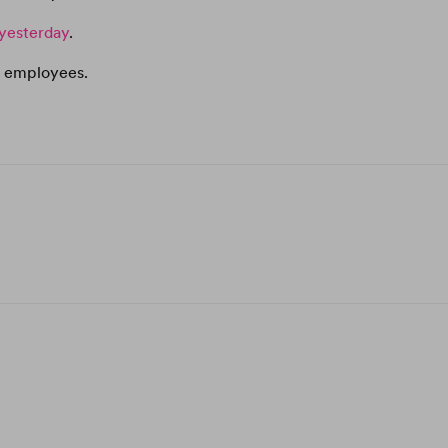
yesterday
.
’s employees.