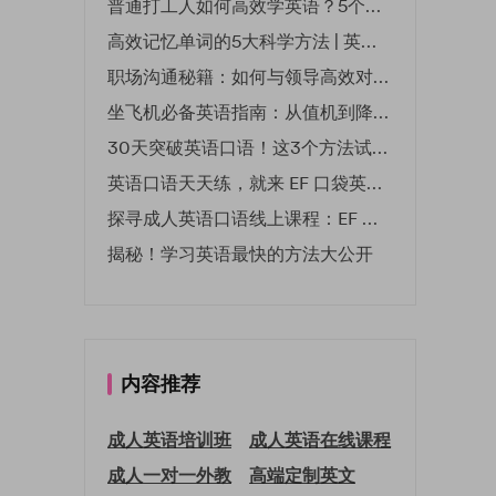
普通打工人如何高效学英语？5个实用技巧助你突破职场瓶颈
高效记忆单词的5大科学方法 | 英语学习必备技巧
职场沟通秘籍：如何与领导高效对话 | EF英孚职场指南
坐飞机必备英语指南：从值机到降落的全流程表达
30天突破英语口语！这3个方法试过的人都说有效
英语口语天天练，就来 EF 口袋英语微信小程序
探寻成人英语口语线上课程：EF 英孚教育凭什么领航
揭秘！学习英语最快的方法大公开
内容推荐
成人英语培训班
成人英语在线课程
成人一对一外教
高端定制英文