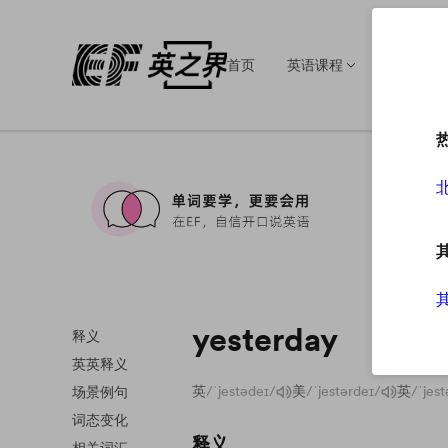
首页
英语课程
英语培训
yesterday
释义
英英释义
英
/ˈjestədeɪ/
美
/ˈjestərdeɪ/
英
/ˈjest
场景例句
词态变化
释义