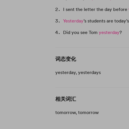
I sent the letter the day before
Yesterday
’s students are today
Did you see Tom
yesterday
?
词态变化
yesterday, yesterdays
相关词汇
tomorrow, tomorrow