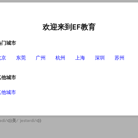
中心
选择EF的理由
英语学习资源
英语学习工具
欢迎来到EF教育
热门城市
北京
东莞
广州
杭州
上海
深圳
苏州
其他城市
其他城市
ədi/
美
/ˈjestərdi/