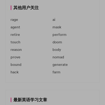
其他用户关注
rage
ai
agent
mask
retire
perform
touch
doom
reason
body
prove
nomad
bound
generate
hack
farm
最新英语学习文章