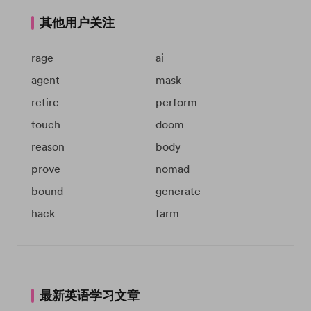
其他用户关注
rage
ai
agent
mask
retire
perform
touch
doom
reason
body
prove
nomad
bound
generate
hack
farm
最新英语学习文章