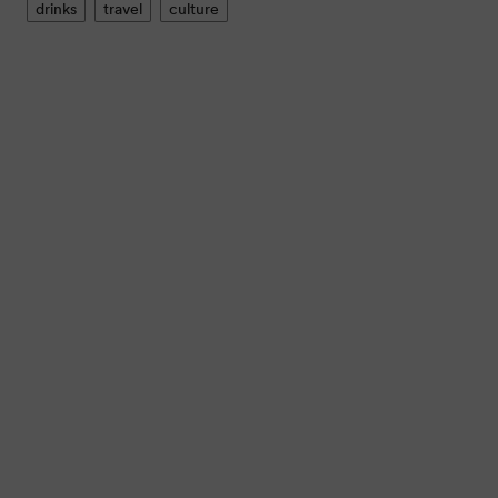
drinks
travel
culture
那些相见恨晚的good
phrases
vocabulary