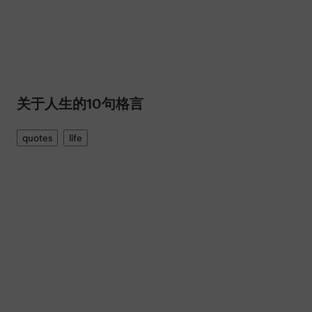
动荡时代保持自信的4大绝招
interview
confidence
life tips