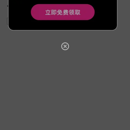
关于人生的10句格言
quotes
life