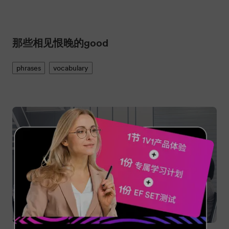
“太棒了”的47种说法
encouragement
phrases
expressions