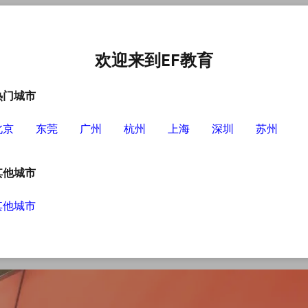
中心
选择EF的理由
英语学习资源
英语学习工具
欢迎来到EF教育
热门城市
北京
东莞
广州
杭州
上海
深圳
苏州
提升英语水平
其他城市
其他城市
语作为一门国际语言对我们的日常生活以及工作
机构进行学习，因为线上学习没有那么多时间限
英语水平，有哪些学习英语的方法？