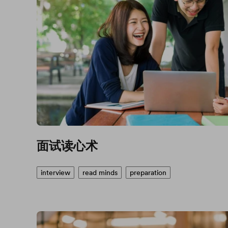
面试读心术
interview
read minds
preparation