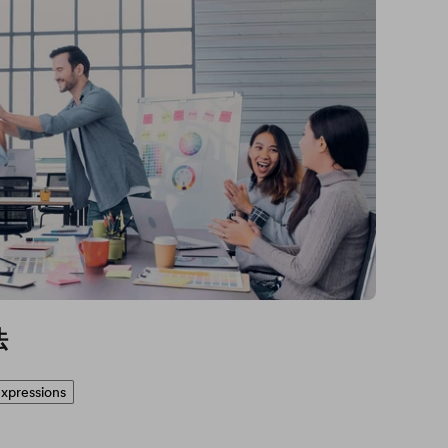
法
xpressions